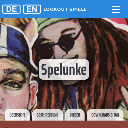
LOOKOUT SPIELE
Spelunke
ÜBERSICHT
BESCHREIBUNG
BILDER
DOWNLOADS & FAQ